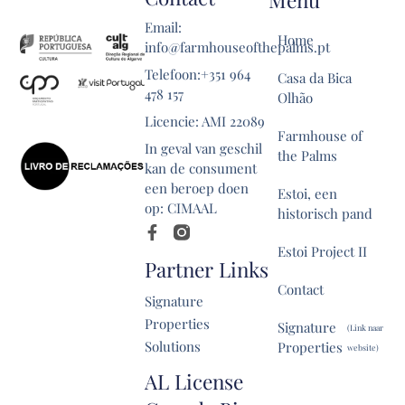
Menu
Email:
Home
info@farmhouseofthepalms.pt
Telefoon:+351 964
Casa da Bica
478 157
Olhão
Licencie: AMI 22089
Farmhouse of
In geval van geschil
the Palms
kan de consument
een beroep doen
Estoi, een
op: CIMAAL
historisch pand
Estoi Project II
Partner Links
Contact
Signature
Properties
Signature
(Link naar
Solutions
Properties
website)
AL License
Blog berichten